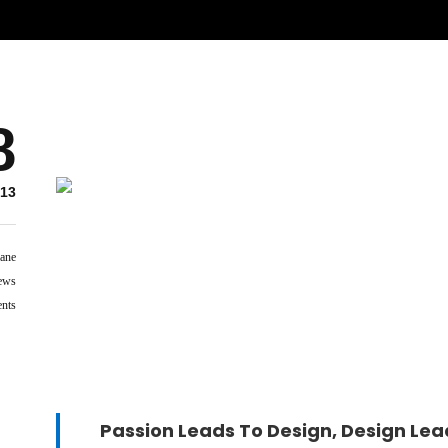
8
Life As A Marine
13
Lorem ipsum dolor sit amet, consetetur sadipscing elitr, sed diam n
hane
diam voluptua. At vero eos et accusam et justo duo dolores et ea reb
ews
dolor sit amet. Lorem ipsum dolor sit amet, consetetur sadipscing e
nts
aliquyam erat, sed diam voluptua. At vero eos et accusam et justo duo
Lorem ipsum dolor sit amet.
Passion Leads To Design, Design Le